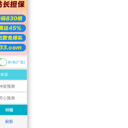
开/关(广告)
单双
神策预测
开心预测
对错
刷新