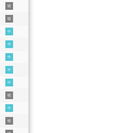
错
错
中
中
中
中
中
错
中
错