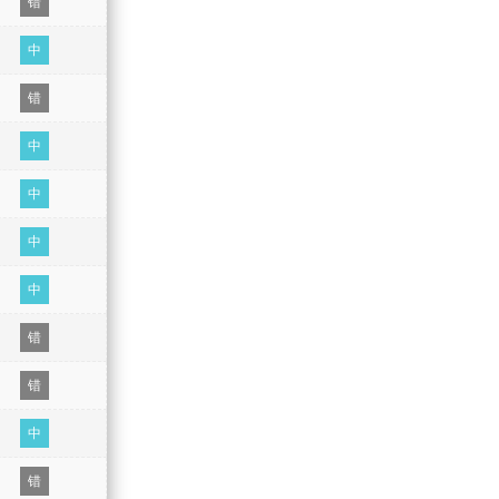
错
中
错
中
中
中
中
错
错
中
错