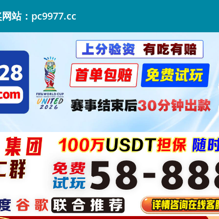
站：pc9977.cc