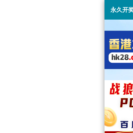
永久开奖网