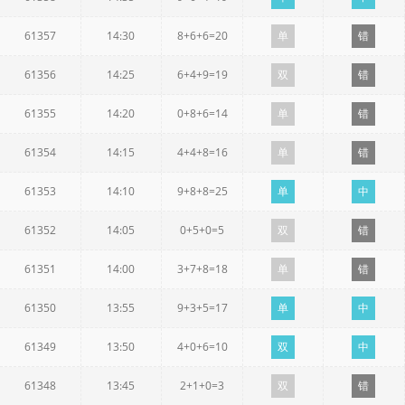
61357
14:30
8+6+6=20
单
错
61356
14:25
6+4+9=19
双
错
61355
14:20
0+8+6=14
单
错
61354
14:15
4+4+8=16
单
错
61353
14:10
9+8+8=25
单
中
61352
14:05
0+5+0=5
双
错
61351
14:00
3+7+8=18
单
错
61350
13:55
9+3+5=17
单
中
61349
13:50
4+0+6=10
双
中
61348
13:45
2+1+0=3
双
错