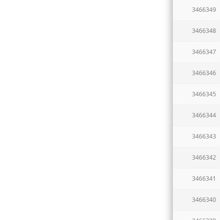
3466349
3466348
3466347
3466346
3466345
3466344
3466343
3466342
3466341
3466340