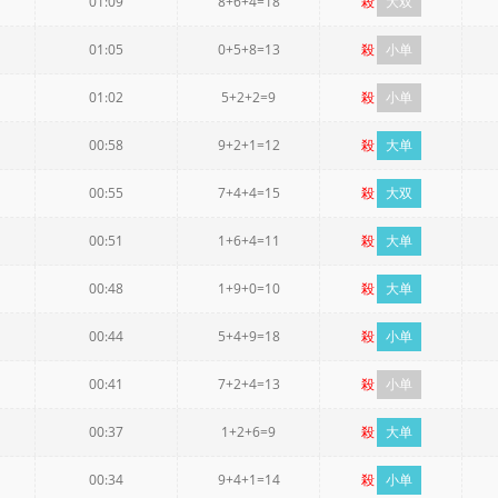
01:09
8+6+4=18
殺
大双
01:05
0+5+8=13
殺
小单
01:02
5+2+2=9
殺
小单
00:58
9+2+1=12
殺
大单
00:55
7+4+4=15
殺
大双
00:51
1+6+4=11
殺
大单
00:48
1+9+0=10
殺
大单
00:44
5+4+9=18
殺
小单
00:41
7+2+4=13
殺
小单
00:37
1+2+6=9
殺
大单
00:34
9+4+1=14
殺
小单