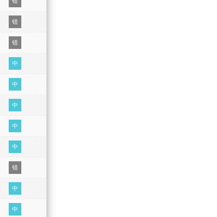
错
错
错
中
中
中
中
中
错
中
中