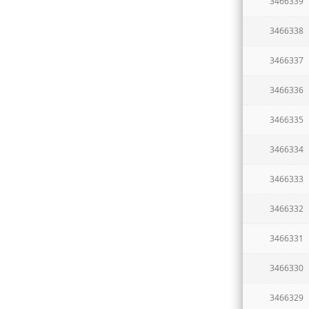
3466339
3466338
3466337
3466336
3466335
3466334
3466333
3466332
3466331
3466330
3466329