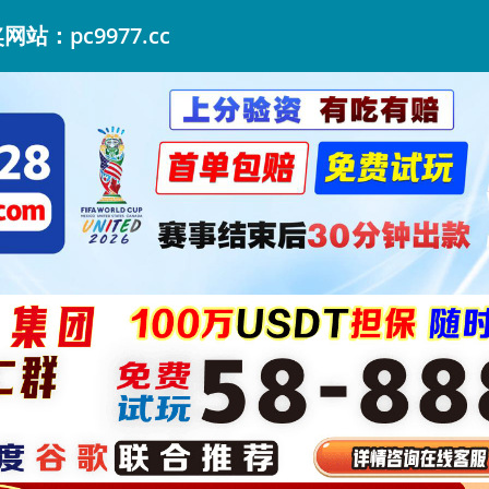
站：pc9977.cc