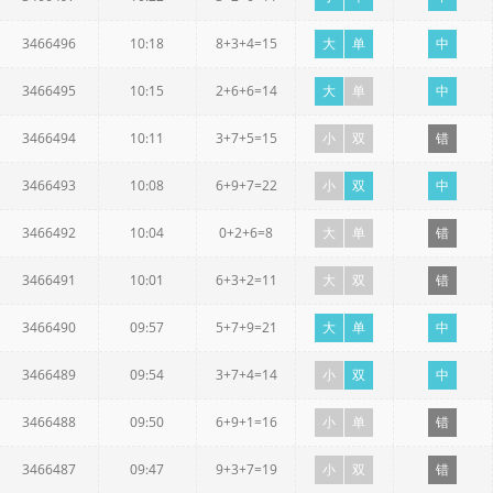
3466496
10:18
8+3+4=15
大
单
中
3466495
10:15
2+6+6=14
大
单
中
3466494
10:11
3+7+5=15
小
双
错
3466493
10:08
6+9+7=22
小
双
中
3466492
10:04
0+2+6=8
大
单
错
3466491
10:01
6+3+2=11
大
双
错
3466490
09:57
5+7+9=21
大
单
中
3466489
09:54
3+7+4=14
小
双
中
3466488
09:50
6+9+1=16
小
单
错
3466487
09:47
9+3+7=19
小
双
错