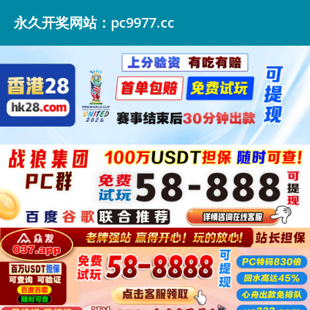
永久开奖网站：pc9977.cc